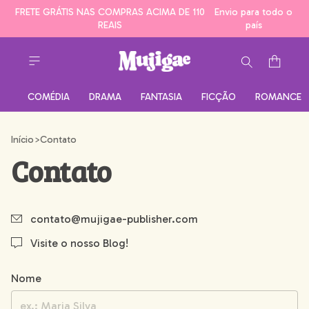
FRETE GRÁTIS NAS COMPRAS ACIMA DE 110
Envio para todo o
REAIS
país
COMÉDIA
DRAMA
FANTASIA
FICÇÃO
ROMANCE
Início
>
Contato
Contato
contato@mujigae-publisher.com
Visite o nosso Blog!
Nome