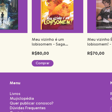
Meu vizinho é um
Meu vizinho 
lobisomem - Saga
lobisomem! -
Binamonster Livro 1
Binamonster L
R$80,00
R$70,00
Comprar
Menu
Livros
Mujiclopédia
Quer publicar conosco?
Dúvidas Frequentes