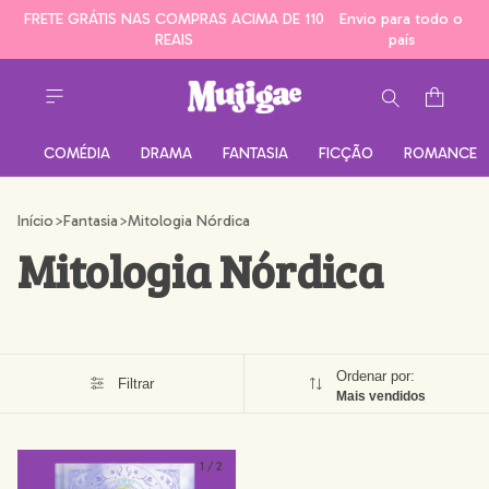
FRETE GRÁTIS NAS COMPRAS ACIMA DE 110
Envio para todo o
REAIS
país
COMÉDIA
DRAMA
FANTASIA
FICÇÃO
ROMANCE
Início
>
Fantasia
>
Mitologia Nórdica
Mitologia Nórdica
Ordenar por:
Filtrar
Mais vendidos
1
/
2