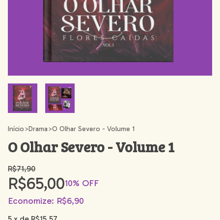
Início
>
Drama
>
O Olhar Severo - Volume 1
O Olhar Severo - Volume 1
R$71,90
R$65,00
10
% OFF
Economize:
R$6,90
5
x de
R$15,57