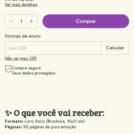
Ver mais detalhes
Formas de envio
Mudar CEP
Entregas para o CEP:
Calcular
Não sei meu CEP
Compra segura
Seus dados protegidos
✨ O que você vai receber:
Formato:
Livro físico (Brochura, 15x21 cm)
Páginas:
312 páginas de pura emoção